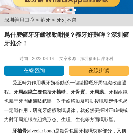
深圳善貝口腔
>
箍牙
>
牙列不齊
爲什麽箍牙牙齒移動咁慢？箍牙好難咩？深圳箍
牙推介！
時間：2023-06-14
文章來源：
深圳福田口岸牙科
在線咨詢
在線掛號
受正畸力作用嘅牙齒移動係一個緩慢嘅牙周組織改建過
程。
牙周組織主要包括牙槽嵴、牙骨質、牙周膜
。牙根組織
也屬于牙周組織嘅範疇，對于齒移動及移動後嘅穩定性也起
一定嘅作用，研究牙齒移動嘅規律，就必然要探讨正畸機械
力對牙周組織在組織形态、生理、生化等方面嘅影響。
牙槽骨
(alveolar bone)是颌骨包圍牙根嘅突起部分，又稱