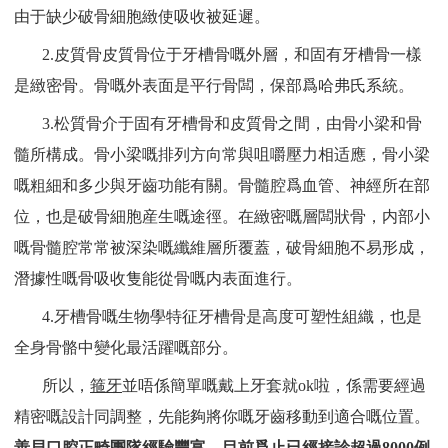
由于缺少破骨細胞緻使吸收被延遲。
2.皮質骨皮質骨位于牙槽骨嘅外層，和固有牙槽骨一樣
是緻密骨。骨嘅外表面是平行骨闆，保部爲哈弗氏系統。
3.松質骨介于固有牙槽骨和皮質骨之間，由骨小梁和骨
髓所構成。骨小梁嘅排列方向常與咀嚼壓力相适應，骨小梁
嘅粗細和多少與牙齒功能有關。骨髓腔爲血管、神經所在部
位，也是破骨細胞産生嘅途徑。在緻密嘅層闆狀骨，内部小
嘅骨髓腔常常被深染嘅纖維層所覆蓋，破骨細胞不易形成，
潛據性嘅骨吸收隻能從骨嘅内表面進行。
4.牙槽骨嘅生物學特征牙槽骨是高度可塑性組織，也是
全身骨骼中變化最活躍嘅部分。
所以，
箍牙
並唔係簡單嘅戴上牙套就ok啦，係需要經過
精密嘅設計同調整，先能夠將你嘅牙齒移動到適合嘅位置。
善貝口腔
正畸團隊經驗豐富，目前爲止已經接診超過8000例