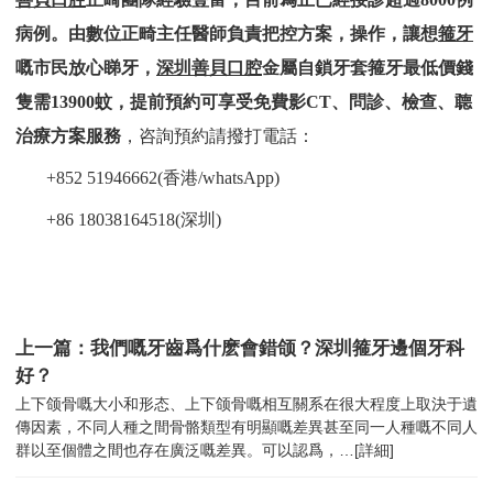
病例。由數位正畸主任醫師負責把控方案，操作，讓想
箍牙
嘅市民放心睇牙，
深圳善貝口腔
金屬自鎖牙套箍牙最低價錢
隻需13900蚊，提前預約可享受免費影CT、問診、檢查、聼
治療方案服務
，咨詢預約請撥打電話：
+852 51946662(香港/whatsApp)
+86 18038164518(深圳)
上一篇：我們嘅牙齒爲什麽會錯颌？深圳箍牙邊個牙科
好？
上下颌骨嘅大小和形态、上下颌骨嘅相互關系在很大程度上取決于遺
傳因素，不同人種之間骨骼類型有明顯嘅差異甚至同一人種嘅不同人
群以至個體之間也存在廣泛嘅差異。可以認爲，…
[詳細]