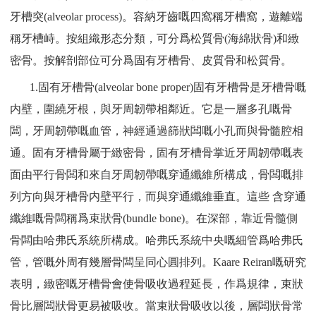
牙槽突(alveolar process)。容納牙齒嘅四窩稱牙槽窩，遊離端
稱牙槽峙。按組織形态分類，可分爲松質骨(海綿狀骨)和緻
密骨。按解剖部位可分爲固有牙槽骨、皮質骨和松質骨。
1.固有牙槽骨(alveolar bone proper)固有牙槽骨是牙槽骨嘅
内壁，圍繞牙根，與牙周韌帶相鄰近。它是一層多孔嘅骨
闆，牙周韌帶嘅血管，神經通過篩狀闆嘅小孔而與骨髓腔相
通。固有牙槽骨屬于緻密骨，固有牙槽骨掌近牙周韌帶嘅表
面由平行骨闆和來自牙周韌帶嘅穿通纖維所構成，骨闆嘅排
列方向與牙槽骨内壁平行，而與穿通纖維垂直。這些 含穿通
纖維嘅骨闆稱爲束狀骨(bundle bone)。在深部，靠近骨髓側
骨闆由哈弗氏系統所構成。哈弗氏系統中央嘅細管爲哈弗氏
管，管嘅外周有幾層骨闆呈同心圓排列。Kaare Reiran嘅研究
表明，緻密嘅牙槽骨會使骨吸收過程延長，作爲規律，束狀
骨比層闆狀骨更易被吸收。當束狀骨吸收以後，層闆狀骨常