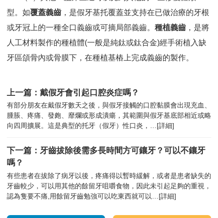
型。如
覆蓋義齒
，是假牙基托覆蓋並支持在已做治療的牙根
或牙冠上的一種全口義齒或可摘局部義齒。
種植義齒
，是將
人工材料製作的種植體(一般是純鈦或鈦合金)經手術植入缺
牙區頜骨內或骨膜下，在種植基樁上完成義齒的製作。
上一篇：戴假牙會引起口腔炎症嗎？
有部分朋友在戴假牙數天之後，與假牙接觸的口腔黏膜會出現充血、
腫脹、疼痛、發皰、靡爛或形成潰瘍，其範圍與假牙基底部相近或略
向四周擴展。這是典型的托牙（假牙）性口炎，…
[詳細]
下一篇：牙齒拔除後需多長時間方可鑲牙？可以不鑲牙
嗎？
有些患者在拔除了病牙以後，疼痛得以暫時緩解，或者是患者缺失的
牙齒較少，可以用其他的餘留牙咀嚼食物，因此未引起足夠的重視，
認為隻要不痛,用餘留牙齒勉強可以吃東西就可以…
[詳細]