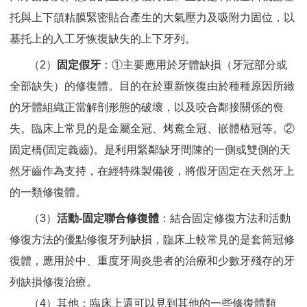
托與上下頜粘膜緊密貼合產生的大氣壓力及吸附力固位，以
基托上的入工牙恢復缺失的上下牙列。
（2）
固定假牙
：①主要應用於牙體缺損（牙冠部分或
全部缺失）的修復體。目的在於重新恢復由於種種原因所緻
的牙體組織正當解剖形態的破壞，以及咬合鄰接關係的喪
失。臨床上常見的是金屬全冠、烤鴦全冠、嵌體樁冠等。②
固定橋(固定義齒)。是利用緊鄰缺牙間陳的一側或雙側的天
然牙齒作為支持，在經特殊製備後，將假牙固定在天然牙上
的一類修復體。
（3）
活動-固定聯合修復體
：結合固定修復方法和活動
修復方法的優點修復牙列缺損，臨床上較常見的是套筒冠修
復體，應用於中、重度牙周炎患者的治療和少數牙殘存的牙
列缺損修復治療。
（4）其他：臨床上還可以見到其他的一些修復體類