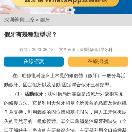
深圳善貝口腔
>
鑲牙
假牙有幾種類型呢？
時間：2023-06-18
文章來源：
深圳福田口岸牙科
在線咨詢
在線掛號
在口腔修復科臨床上常見的修復體（假牙）一般分為活
動假牙、固定假牙以及活動-固定聯合假牙三種類型。
（1）
活動假牙
：①可摘局部義齒是治療牙列缺損常見
的修復方法。它是利用天然牙和基托所覆蓋的粘膜及骨組織
作為支持，利用義齒的固位體和基托固位，用人工牙恢復缺
失的天然牙的一種修復體。②全口義齒是治療牙列缺失（全
口牙齒缺失）患者的主要修復方法。主要是利用全口義齒基