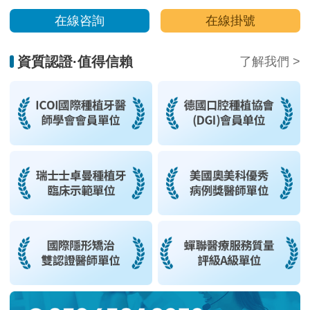
在線咨詢
在線掛號
資質認證·值得信賴
了解我們 >