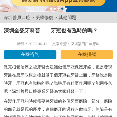
深圳善貝口腔
>
美學修復
>
其他問題
深圳全瓷牙科普——牙冠也有臨時的嗎？
時間：2023-06-18
文章來源：
深圳福田口岸牙科
在線咨詢
在線掛號
做完根管治療之後牙醫會建議做個牙冠保護牙齒，但是發現
牙醫在磨牙取模之後就做了個牙冠在牙齒上面，牙醫說是臨
時牙，牙冠也有臨時的嗎？臨時牙有什麼作用呢？能用多久
呢？
深圳善貝口腔
專業牙醫為大家科普一下！
在製作牙冠的時候需要將牙齒的各個牙面磨除一部分，磨除
的部分就是冠的厚度，這個磨牙的過程叫做備牙。無論是有