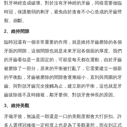
對牙神經造成破壞。對於沒有牙神經的牙齒，同樣需要做臨
時冠，保護脆弱的剩牙，避免由於進食不小心造成的牙齒劈
裂、崩斷。
2、維持間隙
臨時冠還有一個非常重要的作用，就是維持牙齒磨除的各個
牙面的間隙，這個間隙也就是未來牙冠各個面的厚度。我們
的牙齒看似是一直固定的，可卻是每天都在運動，由於牙齒
被磨除了一部分，原來的平衡被打亂了，它需要建立一個新
的平衡點，牙齒被磨除的間隙會逐漸縮小，直到與周圍的牙
齒、與對頜牙齒完全接觸為止，建立新的平衡，這也就是牙
齒拔除後不及時鑲複，鄰牙要倒、對頜牙會伸長的原因。
3、維持美觀
牙備牙後，無論是一顆還是一口的美觀度都會大打折扣。許
多人選擇冠修復一定程度上也是為了美觀著想，而在到正式