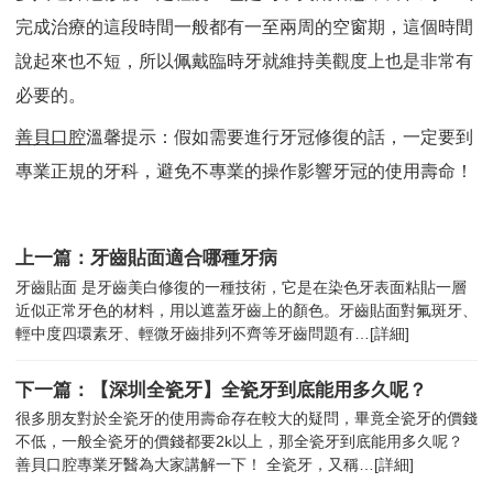
完成治療的這段時間一般都有一至兩周的空窗期，這個時間
說起來也不短，所以佩戴臨時牙就維持美觀度上也是非常有
必要的。
善貝口腔
溫馨提示：假如需要進行牙冠修復的話，一定要到
專業正規的牙科，避免不專業的操作影響牙冠的使用壽命！
上一篇：牙齒貼面適合哪種牙病
牙齒貼面 是牙齒美白修復的一種技術，它是在染色牙表面粘貼一層
近似正常牙色的材料，用以遮蓋牙齒上的顏色。牙齒貼面對氟斑牙、
輕中度四環素牙、輕微牙齒排列不齊等牙齒問題有…
[詳細]
下一篇：【深圳全瓷牙】全瓷牙到底能用多久呢？
很多朋友對於全瓷牙的使用壽命存在較大的疑問，畢竟全瓷牙的價錢
不低，一般全瓷牙的價錢都要2k以上，那全瓷牙到底能用多久呢？
善貝口腔專業牙醫為大家講解一下！ 全瓷牙，又稱…
[詳細]