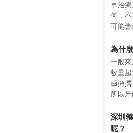
早治療
何，不
可能會
為什
一般來
數量超
齒擁擠
所以牙
深圳
呢？