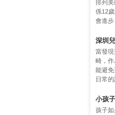
排列美
係12
會進步
深圳
當發現
畸，作
能避免
日常的
小孩
孩子如