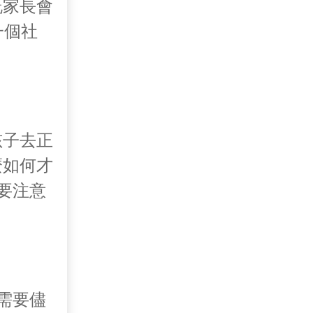
嘅家長會
一個社
孩子去正
麼如何才
要注意
需要儘