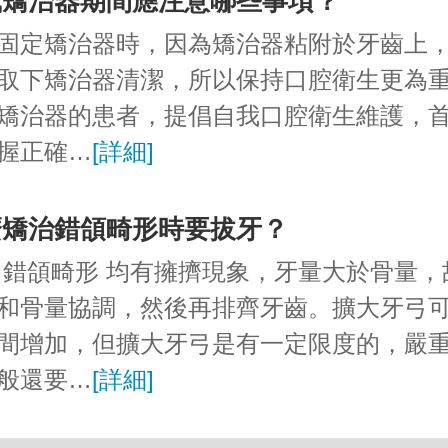
戴矯治器期間應注意哪些事項？
固定矯治器時，因為矯治器粘附於牙齒上
取下矯治器清潔，所以保持口腔衛生更為
矯治器的患者，提倡自我口腔衛生維護，
握正確…
[詳細]
麼矯治錯頜畸形時要拔牙？
 錯頜畸形 均有擁擠現象，牙量大於骨量，
和骨量協調，然後再排齊牙齒。擴大牙弓
間增加，但擴大牙弓是有一定限度的，嚴
般還要…
[詳細]