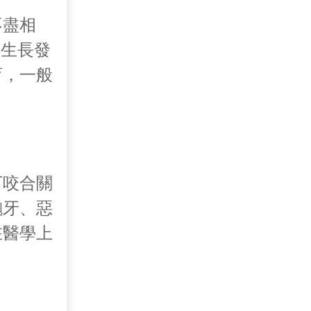
不盡相
，生長發
育，一般
下咬合關
齙牙、惡
在醫學上