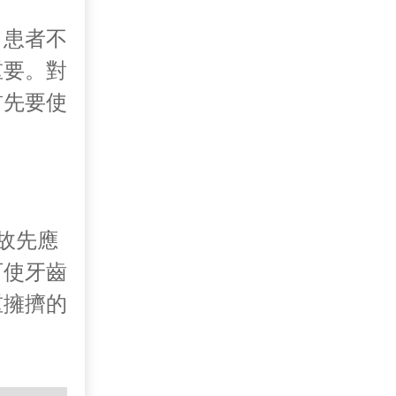
，患者不
重要。對
首先要使
故先應
可使牙齒
重擁擠的