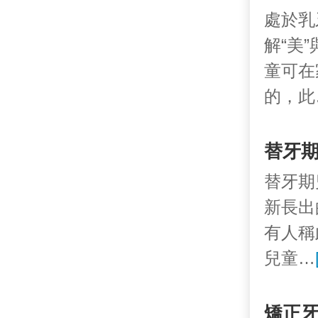
處於乳
解“美
童可在
的，此
替牙
替牙期
新長出
有人稱
兒童…
矯正