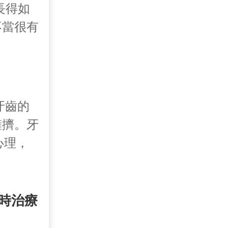
長得如
不當很有
牙齒的
擁擠。牙
心理，
時治療