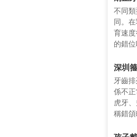
不同類
同。在
育速度
的錯位
深圳箍
牙齒排
係不正
虎牙、
稱錯頜