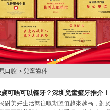
貝口腔
>
兒童齒科
2歲可唔可以箍牙？深圳兒童箍牙推介！
民對美好生活嚮往嘅期望值越來越高，對