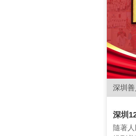
深圳善
深圳1
隨著人