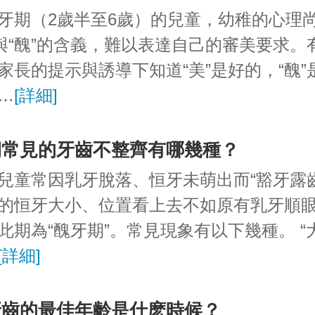
牙期（2歲半至6歲）的兒童，幼稚的心理
”與“醜”的含義，難以表達自己的審美要求。
家長的提示與誘導下知道“美”是好的，“醜”
…
[詳細]
期常見的牙齒不整齊有哪幾種？
兒童常因乳牙脫落、恒牙未萌出而“豁牙露齒
的恒牙大小、位置看上去不如原有乳牙順
此期為“醜牙期”。常見現象有以下幾種。 “大
[詳細]
牙齒的最佳年齡是什麽時候？