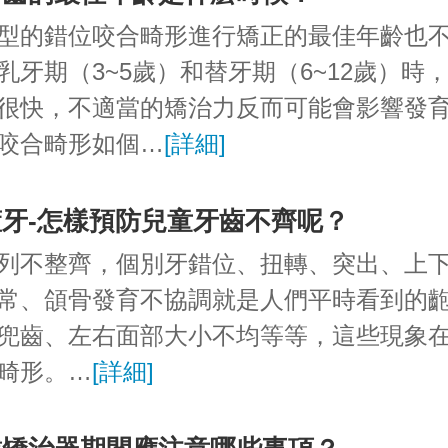
型的錯位咬合畸形進行矯正的最佳年齡也
乳牙期（3~5歲）和替牙期（6~12歲）時
很快，不適當的矯治力反而可能會影響發
咬合畸形如個…
[詳細]
牙-怎樣預防兒童牙齒不齊呢？
列不整齊，個別牙錯位、扭轉、突出、上
常、頜骨發育不協調就是人們平時看到的
兜齒、左右面部大小不均等等，這些現象
畸形。…
[詳細]