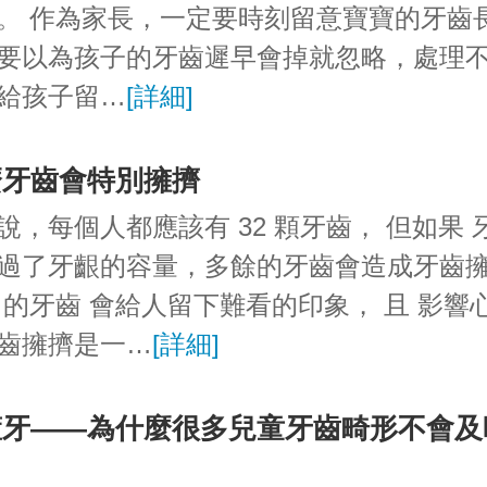
。 作為家長，一定要時刻留意寶寶的牙齒
要以為孩子的牙齒遲早會掉就忽略，處理
給孩子留…
[詳細]
麼牙齒會特別擁擠
說，每個人都應該有 32 顆牙齒， 但如果 
過了牙齦的容量，多餘的牙齒會造成牙齒
 的牙齒 會給人留下難看的印象， 且 影響
齒擁擠是一…
[詳細]
箍牙——為什麼很多兒童牙齒畸形不會及