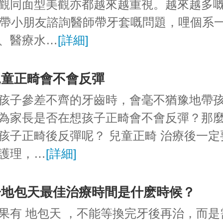
觀同面型美觀亦都越來越重視。越來越多
歲帶小朋友諮詢醫師帶牙套嘅問題，哩個系
、醫療水…
[詳細]
兒童正畸會不會反彈
孩子參差不齊的牙齒時，會毫不猶豫地帶
為家長是否在想孩子正畸會不會反彈？那
孩子正畸後反彈呢？ 兒童正畸 治療後一定
護理，…
[詳細]
子地包天最佳治療時間是什麽時候？
果有 地包天 ，不能等換完牙後再治，而是