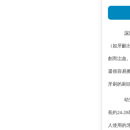
深
（如牙齦
創而岀血
還很容易
牙刷的刷
幼
長約24-2
人使用的牙