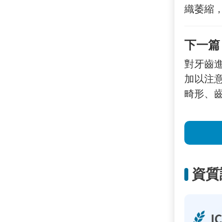
織萎縮
下一篇
對牙齒
加以注
畸形、
資質