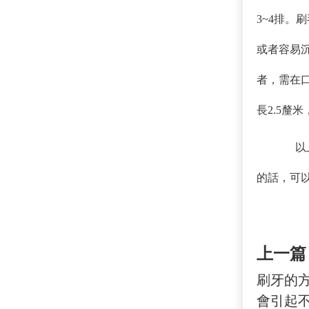
3~4排
或者容易
者，需在
長2.5釐
以
的話，可
上一篇
刷牙的
會引起