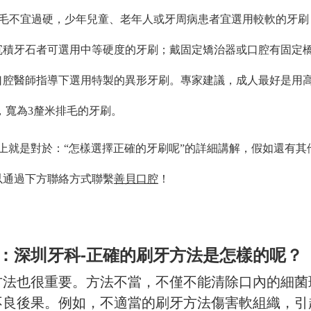
。刷毛不宜過硬，少年兒童、老年人或牙周病患者宜選用較軟的牙刷
沉積牙石者可選用中等硬度的牙刷；戴固定矯治器或口腔有固定
口腔醫師指導下選用特製的異形牙刷。專家建議，成人最好是用高
米，寬為3釐米排毛的牙刷。
上就是對於：“怎樣選擇正確的牙刷呢”的詳細講解，假如還有其
以通過下方聯絡方式聯繫
善貝口腔
！
：深圳牙科-正確的刷牙方法是怎樣的呢？
方法也很重要。方法不當，不僅不能清除口內的細菌
不良後果。例如，不適當的刷牙方法傷害軟組織，引