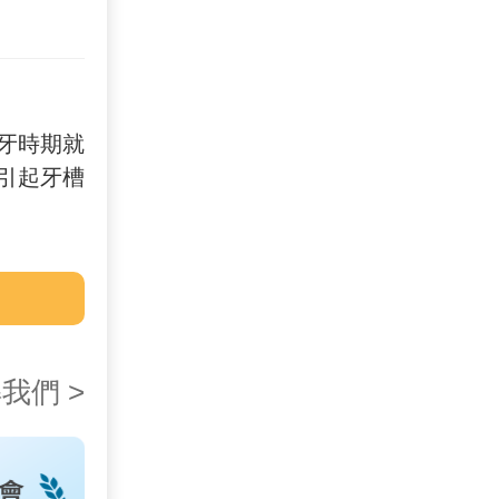
牙時期就
引起牙槽
我們 >