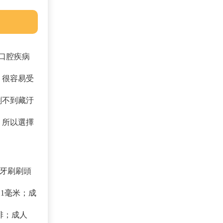
口腔疾病
，很容易受
刷不到藏汙
。所以選擇
童牙刷刷頭
11毫米；成
3排；成人