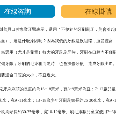
在線咨詢
在線掛號
圳善貝口腔
專業牙醫表示，選用了不規範的牙刷刷牙，則會引起
出血）。這是什麼原因呢？因為我們的牙齦是軟組織，血管豐富
。當選用（尤其是兒童）較大的牙刷刷牙時，牙刷在口腔內不僅
擦傷牙齦；牙刷的毛束粗而硬時，也會損傷牙齦，造成牙齦出血
頭要適合口腔的大小，不宜過大。
兒牙刷刷頭的長度約為16~18毫米，寬8~9毫米為宜；7~12歲兒
8毫米，寬9~11毫米；13~18歲少年牙刷刷頭長約26-30毫米，寬9~
刷刷頭長約30-35毫米，寬10-12毫米。刷毛排數兒童宜使用2~