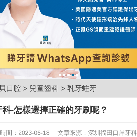
貝口腔
>
兒童齒科
>
乳牙蛀牙
牙科-怎樣選擇正確的牙刷呢？
時間：2023-06-18
文章來源：
深圳福田口岸牙科