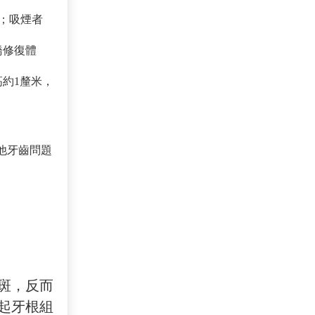
；吸煙者
橋修復體
約1釐米，
他牙齒問題
斑，反而
起牙根組