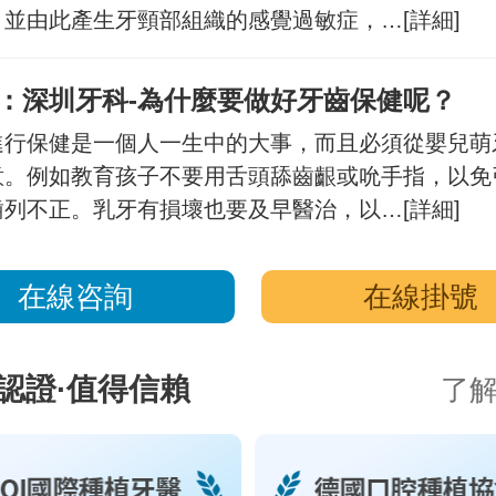
，並由此產生牙頸部組織的感覺過敏症，…
[詳細]
：深圳牙科-為什麼要做好牙齒保健呢？
進行保健是一個人一生中的大事，而且必須從嬰兒萌
意。例如教育孩子不要用舌頭舔齒齦或吮手指，以免
齒列不正。乳牙有損壞也要及早醫治，以…
[詳細]
在線咨詢
在線掛號
認證·值得信賴
了解