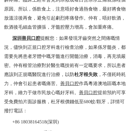
原因。所以，係飲食上，注意唔好食過熱食物，最好將食物
放溫涼後再食，避免引起劇烈疼痛發作。仲有，唔好飲酒，
飲酒後毛細血管擴張，牙髓腔壓力增高，會加重疼痛。
深圳善貝口腔
提醒您：如果發現牙齒突然之間痛嘅情
況，儘快到正規口腔牙科進行檢查治療，如果係牙髓炎，都
需要先將患者牙體中嘅牙髓進行開髓治療，消毒，再充填嚴
密。仲有根管治療對於醫生嘅技術有一定嘅要求，所以患者
應該到正規嘅醫院進行治療，以防
杜牙根
失敗
，不僅耗時耗
力，仲會引起患者嘅痛苦。
善貝口腔
作爲粵港澳地區嘅本地
牙科，緻力于做市民放心嘅好牙科。
善貝口腔
提前預約可享
受免費拍片面診服務，杜牙根價錢低至680蚊/顆牙，詳情可
撥打電話：
+86 18038164518(深圳)