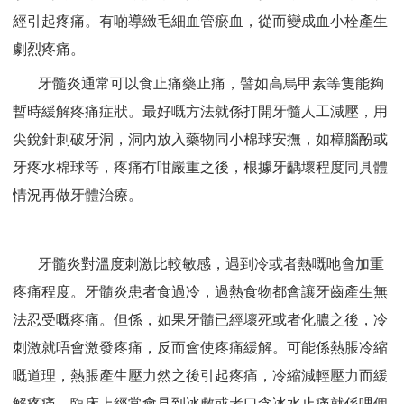
經引起疼痛。有啲導緻毛細血管瘀血，從而變成血小栓產生
劇烈疼痛。
牙髓炎通常可以食止痛藥止痛，譬如高烏甲素等隻能夠
暫時緩解疼痛症狀。最好嘅方法就係打開牙髓人工減壓，用
尖銳針刺破牙洞，洞內放入藥物同小棉球安撫，如樟腦酚或
牙疼水棉球等，疼痛冇咁嚴重之後，根據牙齲壞程度同具體
情況再做牙體治療。
牙髓炎對溫度刺激比較敏感，遇到冷或者熱嘅吔會加重
疼痛程度。牙髓炎患者食過冷，過熱食物都會讓牙齒產生無
法忍受嘅疼痛。但係，如果牙髓已經壞死或者化膿之後，冷
刺激就唔會激發疼痛，反而會使疼痛緩解。可能係熱脹冷縮
嘅道理，熱脹產生壓力然之後引起疼痛，冷縮減輕壓力而緩
解疼痛。臨床上經常會見到冰敷或者口含冰水止痛就係哩個