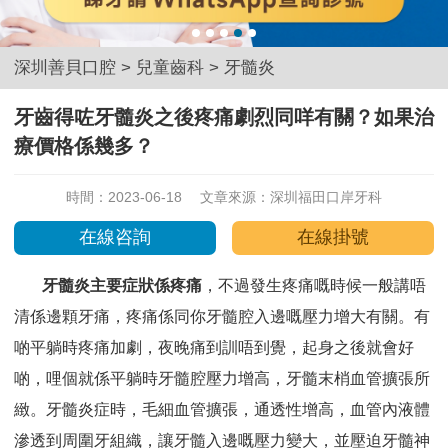
深圳善貝口腔
>
兒童齒科
>
牙髓炎
牙齒得咗牙髓炎之後疼痛劇烈同咩有關？如果治
療價格係幾多？
時間：2023-06-18
文章來源：
深圳福田口岸牙科
在線咨詢
在線掛號
牙髓炎主要症狀係疼痛
，不過發生疼痛嘅時候一般講唔
清係邊顆牙痛，疼痛係同你牙髓腔入邊嘅壓力增大有關。有
啲平躺時疼痛加劇，夜晚痛到訓唔到覺，起身之後就會好
啲，哩個就係平躺時牙髓腔壓力增高，牙髓末梢血管擴張所
緻。牙髓炎症時，毛細血管擴張，通透性增高，血管內液體
滲透到周圍牙組織，讓牙髓入邊嘅壓力變大，並壓迫牙髓神