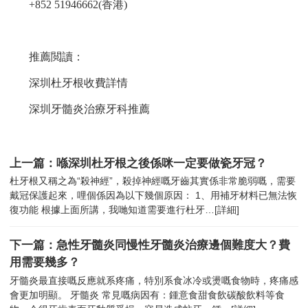
+852 51946662(香港)
推薦閲讀：
深圳杜牙根收費詳情
深圳牙髓炎治療牙科推薦
上一篇：喺深圳杜牙根之後係咪一定要做瓷牙冠？
杜牙根又稱之為“殺神經”，殺掉神經嘅牙齒其實係非常脆弱嘅，需要
戴冠保護起來，哩個係因為以下幾個原因： 1、用補牙材料已無法恢
復功能 根據上面所講，我哋知道需要進行杜牙…
[詳細]
下一篇：急性牙髓炎同慢性牙髓炎治療邊個難度大？費
用需要幾多？
牙髓炎最直接嘅反應就系疼痛，特別系食冰冷或燙嘅食物時，疼痛感
會更加明顯。 牙髓炎 常見嘅病因有：鍾意食甜食飲碳酸飲料等食