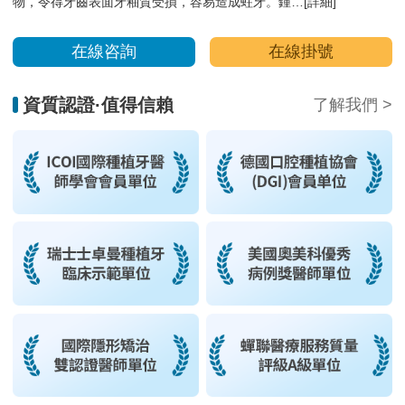
物，令得牙齒表面牙釉質受損，容易造成蛀牙。鍾…
[詳細]
在線咨詢
在線掛號
資質認證·值得信賴
了解我們 >