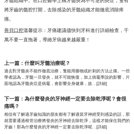
牙髓組織中。在口腔醫學上稱牙髓炎為不可逆的炎症，隻有
將牙齒的髓腔打開，去除感染的牙髓組織才能徹底消除疼
痛。
善貝口腔
溫馨提示：牙痛建議儘快到牙科進行詳細檢查，千
萬不要一直拖著，導緻牙病越來越嚴重！
上一篇：什麼叫牙髓治療呢？
過去對牙髓炎不能作徹底治療，隻能用藥物或針刺的方法止痛。一些
學者認為，牙髓一旦發炎，就不可能恢復，加上病竈學說的影響，片
面地認為牙髓炎症是病竈，會影響全身健康，故…
[詳細]
下一篇：為什麼發炎的牙神經一定要去除乾淨呢？會很
痛嗎？
相信有了解過牙齒知識的朋友都有了解過當牙神經受到感染的話，那
就需要通過根管治療將發炎的牙神經去除乾淨，這樣才能保住我們的
牙齒！那為什麼發炎的牙神經一定要去除乾淨呢…
[詳細]