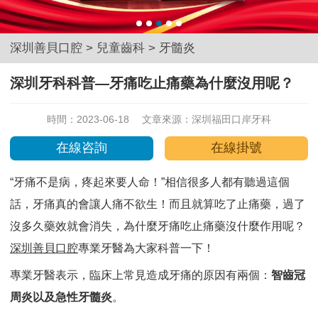
深圳善貝口腔
>
兒童齒科
>
牙髓炎
深圳牙科科普—牙痛吃止痛藥為什麼沒用呢？
時間：2023-06-18
文章來源：
深圳福田口岸牙科
在線咨詢
在線掛號
“牙痛不是病，疼起來要人命！”相信很多人都有聽過這個
話，牙痛真的會讓人痛不欲生！而且就算吃了止痛藥，過了
沒多久藥效就會消失，為什麼牙痛吃止痛藥沒什麼作用呢？
深圳善貝口腔
專業牙醫為大家科普一下！
專業牙醫表示，臨床上常見造成牙痛的原因有兩個：
智齒冠
周炎以及急性牙髓炎
。