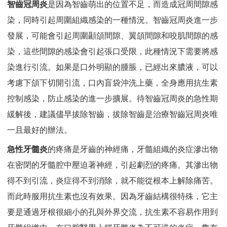
智齒冠周炎
是因為智齒萌出的位置不足，而造成冠周間隙感
染，同時引起周圍組織感染的一種情況。智齒冠周炎進一步
發展，可能會引起周圍顳頜間隙、翼頜間隙和咬肌間隙的感
染，這些間隙的感染會引起張口受限，此種情況下需要將感
染進行引流。如果是口外明顯的腫脹，已經出來膿液，可以
考慮下頜下切開引流，口內盲袋沖洗上藥，全身應用抗生素
控制感染，防止感染的進一步擴展。待智齒冠周炎的急性期
緩解後，建議儘早拔除智齒，拔除智齒是治療智齒冠周炎唯
一且最好的辦法。
急性牙髓炎
的疼痛是牙齒的神經痛，牙髓組織的炎症滲出物
在密閉的牙髓腔中壓迫著神經，引起劇烈的疼痛。其滲出物
得不到引流，炎症得不到消除，就不能從根本上解除痛苦。
而此時服用抗生素也沒有效果。因為牙齒結構很特殊，它主
要是通過牙根很細小的孔與外界交流，抗生素不容易作用到