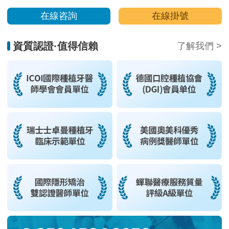
在線咨詢
在線掛號
資質認證·值得信賴
了解我們 >