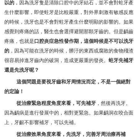
以的
，因為洗牙隻是清除口腔中的牙結石，並不會對蛀牙產
生什麼影響，即使蛀牙是比較嚴重，對外界刺激有敏感反應
的時候，洗牙也是不會對蛀牙產生什麼明顯的影響的。如果
感覺到疼痛的話，醫生也會選擇避開那顆牙齒的。但是齲齒
疼痛，也就是
口腔炎症急性發作期，這個時候是不可以洗牙
的
，因為可能在洗牙的時候，髒汙的東西或腐敗的食物殘渣
很容易掉進牙齒內的破洞，造成更嚴重的發炎。
蛀牙先補牙
還是先洗牙呢？
這個問題是要視牙齒和牙周情況而定，不是一個絕對
的定論！
從治療緊急程度角度來看，可先補牙
，然後再洗牙。
因為齲病是進行發展中的，相對更緊急。如果齲洞在咬合面
上，牙齦不影響補牙，可以先補。
從治療效果角度來看，先洗牙，完善牙周治療再補