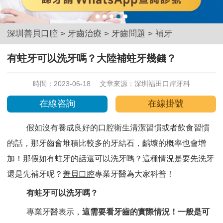
深圳善貝口腔
>
牙齒治療
>
牙齒問題
>
補牙
有蛀牙可以洗牙嗎？大陸補蛀牙幾錢？
時間：2023-06-18
文章來源：
深圳福田口岸牙科
在線咨詢
在線掛號
假如沒有養成良好的口腔衛生清潔習慣或者飲食習慣
的話，那牙齒會堆積比較多的牙結石，齲壞的概率也會增
加！那假如有蛀牙的話還可以洗牙嗎？這種情況是要先洗牙
還是先補牙呢？
善貝口腔
專業牙醫為大家科普！
有蛀牙可以洗牙嗎？
專業牙醫表示，
這需要看牙齒的實際情況！一般是可