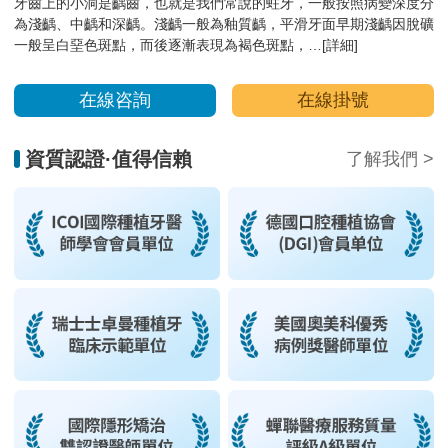
牙齒上的小洞是齲齒，也就是我們常說的蛀牙，一般按照病變深度分
為淺齲、中齲和深齲。淺齲一般為釉質齲，平滑牙面早期淺齲因脫礦
一般呈白堊色斑點，而後逐漸表現為褐色斑點，…
[詳細]
在線咨詢
在線掛號
資質認證·值得信賴
了解我們 >