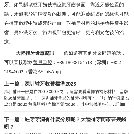
牙
。如果齲壞或牙齒缺損位於牙齒側面，靠近牙齦位置的
話，牙齦處於紅腫發炎的狀態，可能遮蓋齲壞的邊緣也可能
在補牙過程中造成牙齦出血，對補牙材料的粘接效果產生影
響。另外洗牙後，術內視野會更清晰，更有利於之後的治
療。
大陸補牙優惠資訊
——
假如還有其他牙齒問題的話，
可以直接聯絡
善貝口腔
：+86 18038164518（深圳）+852
51946662（香港/WhatsApp）
上一篇：深圳補牙收費標準2023
深圳補牙一般是在200-3000不等 ，這需要看選擇的補牙材料、品牌
以及補牙類型， 1、深圳補牙常見的補牙材料有： （1）納米樹脂 要
成分是ldquo;無機填料+有機基質rdquo;。其中無機填料主…
[詳細]
下一篇：蛀牙牙洞有什麼分類呢？大陸補牙而家要幾錢
咧？