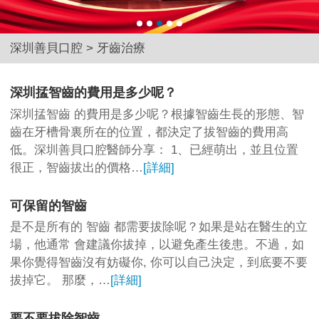
深圳善貝口腔
>
牙齒治療
深圳掹智齒的費用是多少呢？
深圳掹智齒 的費用是多少呢？根據智齒生長的形態、智
齒在牙槽骨裏所在的位置，都決定了拔智齒的費用高
低。深圳善貝口腔醫師分享： 1、已經萌出，並且位置
很正，智齒拔出的價格…
[詳細]
可保留的智齒
是不是所有的 智齒 都需要拔除呢？如果是站在醫生的立
場，他通常 會建議你拔掉，以避免產生後患。不過，如
果你覺得智齒沒有妨礙你, 你可以自己決定，到底要不要
拔掉它。 那麼，…
[詳細]
要不要拔除智齒