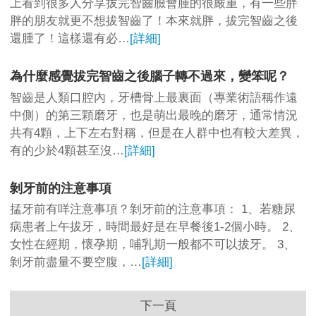
上看到很多人分享拔完智齒臉會腫的很嚴重，有一些胖
胖的朋友就更不想拔智齒了！本來就胖，拔完智齒之後
還腫了！這樣還有必…
[詳細]
為什麼感覺拔完智齒之後腦子轉不過來，變笨呢？
智齒是人類口腔內，牙槽骨上最裏面（專業術語稱作遠
中側）的第三顆磨牙，也是萌出最晚的磨牙，通常情況
共有4顆，上下左右對稱，但是在人群中也有較大差異，
有的少於4顆甚至沒…
[詳細]
剝牙前的注意事項
掹牙前有咩注意事項？剝牙前的注意事項： 1、若糖尿
病患者上午拔牙，時間最好是在早餐後1-2個小時。 2、
女性在經期，懷孕期，哺乳期一般都不可以拔牙。 3、
剝牙前盡量不要空腹，…
[詳細]
下一頁