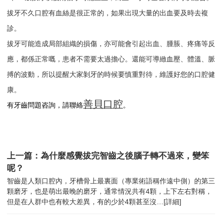
拔牙不久口腔有血絲是很正常的，如果出現大量的出血要及時去複
診。
拔牙可能造成局部組織的損傷，亦可能會引起出血、腫脹、疼痛等反
應，都係正常嘅，患者不需要太過擔心。還能可導緻血壓、體溫、脈
搏的波動，所以提醒大家剝牙的時候要慎重對待，維護好您的口腔健
康。
善貝口腔
有牙齒問題咨詢，請聯絡
。
上一篇：為什麼感覺拔完智齒之後腦子轉不過來，變笨
呢？
智齒是人類口腔內，牙槽骨上最裏面（專業術語稱作遠中側）的第三
顆磨牙，也是萌出最晚的磨牙，通常情況共有4顆，上下左右對稱，
但是在人群中也有較大差異，有的少於4顆甚至沒…
[詳細]