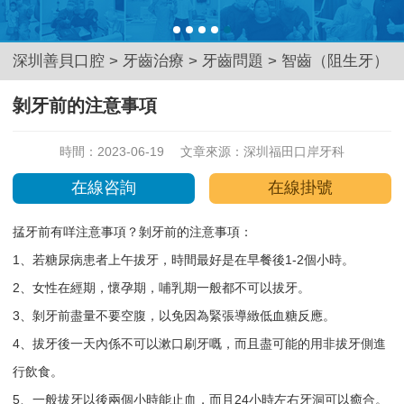
深圳善貝口腔
>
牙齒治療
>
牙齒問題
>
智齒（阻生牙）
剝牙前的注意事項
時間：2023-06-19
文章來源：
深圳福田口岸牙科
在線咨詢
在線掛號
掹牙前有咩注意事項？剝牙前的注意事項：
1、若糖尿病患者上午拔牙，時間最好是在早餐後1-2個小時。
2、女性在經期，懷孕期，哺乳期一般都不可以拔牙。
3、剝牙前盡量不要空腹，以免因為緊張導緻低血糖反應。
4、拔牙後一天內係不可以漱口刷牙嘅，而且盡可能的用非拔牙側進
行飲食。
5、一般拔牙以後兩個小時能止血，而且24小時左右牙洞可以癒合。